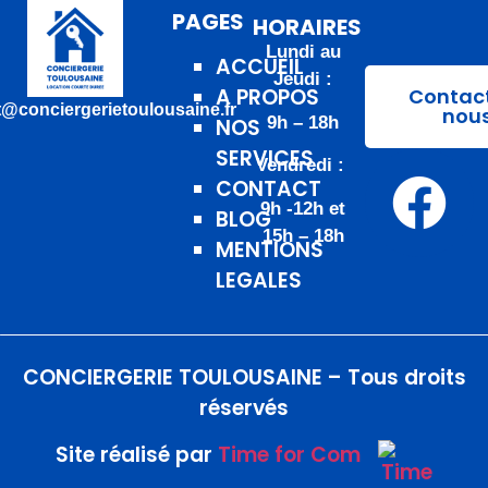
PAGES
HORAIRES
Lundi au
ACCUEIL
Jeudi :
A PROPOS
Contac
t@conciergerietoulousaine.fr
nou
9h – 18h
NOS
SERVICES
Vendredi :
CONTACT
9h -12h et
BLOG
15h – 18h
MENTIONS
LEGALES
CONCIERGERIE TOULOUSAINE – Tous droits
réservés
Site réalisé par
Time for Com